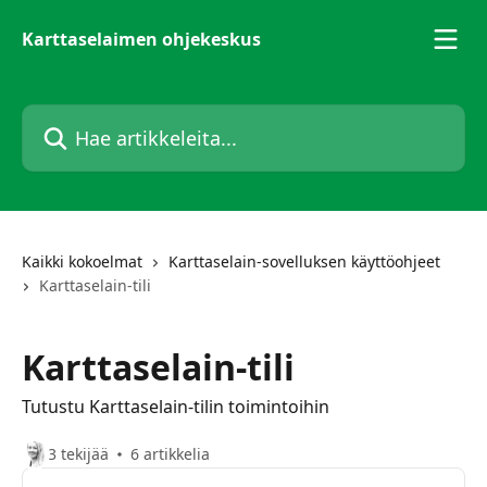
Siirry pääsisältöön
Karttaselaimen ohjekeskus
Hae artikkeleita...
Kaikki kokoelmat
Karttaselain-sovelluksen käyttöohjeet
Karttaselain-tili
Karttaselain-tili
Tutustu Karttaselain-tilin toimintoihin
3 tekijää
6 artikkelia