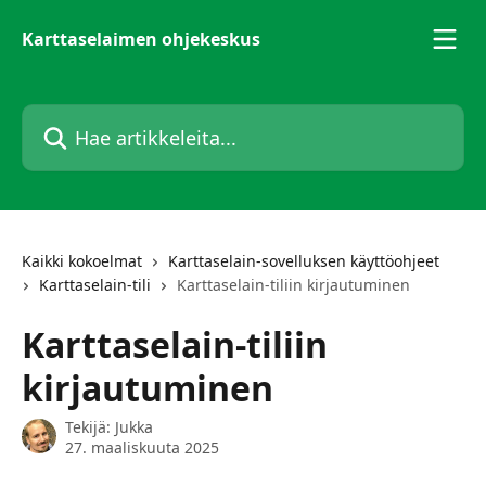
Siirry pääsisältöön
Karttaselaimen ohjekeskus
Hae artikkeleita...
Kaikki kokoelmat
Karttaselain-sovelluksen käyttöohjeet
Karttaselain-tili
Karttaselain-tiliin kirjautuminen
Karttaselain-tiliin
kirjautuminen
Tekijä:
Jukka
27. maaliskuuta 2025