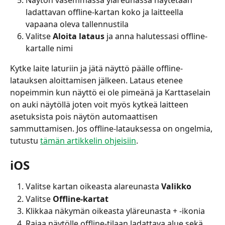
ladattavan offline-kartan koko ja laitteella 
vapaana oleva tallennustila
Valitse 
Aloita lataus
 ja anna halutessasi offline-
kartalle nimi
Kytke laite laturiin ja jätä näyttö päälle offline-
latauksen aloittamisen jälkeen. Lataus etenee 
nopeimmin kun näyttö ei ole pimeänä ja Karttaselain 
on auki näytöllä joten voit myös kytkeä laitteen 
asetuksista pois näytön automaattisen 
sammuttamisen. Jos offline-latauksessa on ongelmia, 
tutustu 
tämän artikkelin ohjeisiin
.
iOS
Valitse kartan oikeasta alareunasta 
Valikko
Valitse 
Offline-kartat
Klikkaa näkymän oikeasta yläreunasta + -ikonia
Rajaa näytölle offline-tilaan ladattava alue sekä 