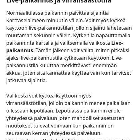
Live-paikannus ja virransäästötila
Normaalitilassa paikannin päivittää sijaintia 
Karttaselaimeen minuutin välein. Voit myös kytkeä 
käyttöön live-paikannustilan jolloin sijainti lähetetään 
muutaman sekunnin välein. Kytke tila napauttamalla 
paikanninta kartalla ja valitsemalla valikosta 
Live-
paikannus
. Tämän jälkeen voit valita, miten pitkäksi 
ajaksi live-paikannustila kytketään käyttöön. Live-
paikannustila kuluttaa merkittävästi enemmän 
akkua, joten sitä kannattaa käyttää vain kun tarvitset 
jatkuvaa sijaintia.
Valikosta voit kytkeä käyttöön myös 
virransäästötilan, jolloin paikannin menee paikallaan 
ollessaan lepotilaan. Lepotilassa paikannin ei ole 
yhteydessä palveluun joten mahdolliset asetusten 
muutokset tulevat voimaan kun paikannin on 
seuraavan kerran yhteydessä palveluun. 