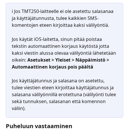
ℹ️ Jos TMT250-laitteelle ei ole asetettu salasanaa 
ja käyttäjätunnusta, tulee kaikkien SMS-
komentojen eteen kirjoittaa kaksi välilyöntiä.
Jos käytät iOS-laitetta, sinun pitää poistaa 
tekstin automaattinen korjaus käytöstä jotta 
kaksi viestin alussa olevaa välilyöntiä lähetetään 
oikein: 
Asetukset > Yleiset > Näppäimistö > 
Automaattinen korjaus pois päältä
Jos käyttäjätunnus ja salasana on asetettu, 
tulee viestien eteen kirjoittaa käyttäjätunnus ja 
salasana välilyönnillä erotettuna (välilyönti tulee 
sekä tunnuksen, salasanan että komennon 
väliin).
Puheluun vastaaminen