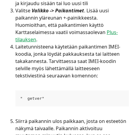
ja kirjaudu sisään tai luo uusi tili
Valitse 
Valikko -> Paikantimet
. Lisää uusi 
paikannin yläreunan +-painikkeesta. 
Huomioithan, että paikantimien käyttö 
Karttaselaimessa vaatii voimassaolevan 
Plus-
tilauksen
.
Laitetunnisteena käytetään paikantimen IMEI-
koodia, jonka löydät pakkauksesta tai laitteen 
takakannesta. Tarvittaessa saat IMEI-koodin 
selville myös lähettämällä laitteeseen 
tekstiviestinä seuraavan komennon:
​ 
"  getver"
Siirrä paikannin ulos paikkaan, josta on esteetön 
näkymä taivaalle. Paikannin aktivoituu 