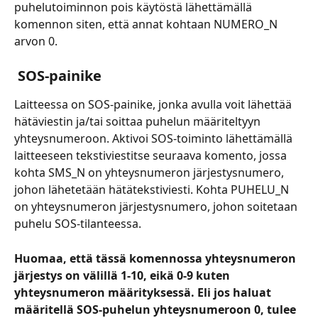
puhelutoiminnon pois käytöstä lähettämällä 
komennon siten, että annat kohtaan NUMERO_N 
arvon 0.
 SOS-painike
Laitteessa on SOS-painike, jonka avulla voit lähettää 
hätäviestin ja/tai soittaa puhelun määriteltyyn 
yhteysnumeroon. Aktivoi SOS-toiminto lähettämällä 
laitteeseen tekstiviestitse seuraava komento, jossa 
kohta SMS_N on yhteysnumeron järjestysnumero, 
johon lähetetään hätätekstiviesti. Kohta PUHELU_N 
on yhteysnumeron järjestysnumero, johon soitetaan 
puhelu SOS-tilanteessa. 
Huomaa, että tässä komennossa yhteysnumeron 
järjestys on välillä 1-10, eikä 0-9 kuten 
yhteysnumeron määrityksessä. Eli jos haluat 
määritellä SOS-puhelun yhteysnumeroon 0, tulee 