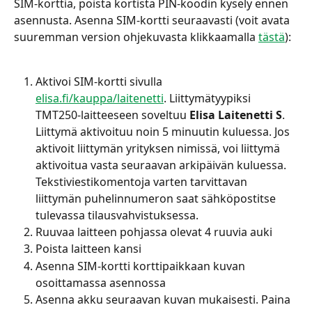
SIM-korttia, poista kortista PIN-koodin kysely ennen 
asennusta. Asenna SIM-kortti seuraavasti (voit avata 
suuremman version ohjekuvasta klikkaamalla 
tästä
):
Aktivoi SIM-kortti sivulla 
elisa.fi/kauppa/laitenetti
. Liittymätyypiksi 
TMT250-laitteeseen soveltuu 
Elisa Laitenetti S
. 
Liittymä aktivoituu noin 5 minuutin kuluessa. Jos 
aktivoit liittymän yrityksen nimissä, voi liittymä 
aktivoitua vasta seuraavan arkipäivän kuluessa. 
Tekstiviestikomentoja varten tarvittavan 
liittymän puhelinnumeron saat sähköpostitse 
tulevassa tilausvahvistuksessa.
Ruuvaa laitteen pohjassa olevat 4 ruuvia auki
Poista laitteen kansi
Asenna SIM-kortti korttipaikkaan kuvan 
osoittamassa asennossa
Asenna akku seuraavan kuvan mukaisesti. Paina 