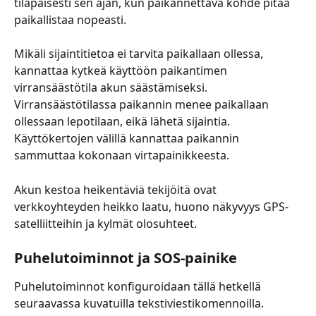
tilapäisesti sen ajan, kun paikannettava kohde pitää 
paikallistaa nopeasti.
Mikäli sijaintitietoa ei tarvita paikallaan ollessa, 
kannattaa kytkeä käyttöön paikantimen 
virransäästötila akun säästämiseksi. 
Virransäästötilassa paikannin menee paikallaan 
ollessaan lepotilaan, eikä lähetä sijaintia. 
Käyttökertojen välillä kannattaa paikannin 
sammuttaa kokonaan virtapainikkeesta.
Akun kestoa heikentäviä tekijöitä ovat 
verkkoyhteyden heikko laatu, huono näkyvyys GPS-
satelliitteihin ja kylmät olosuhteet.
Puhelutoiminnot ja SOS-painike
Puhelutoiminnot konfiguroidaan tällä hetkellä 
seuraavassa kuvatuilla tekstiviestikomennoilla.