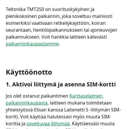
Teltonika TMT250 on suorituskykyinen ja 
pienikokoinen paikannin, joka soveltuu mainiosti 
esimerkiksi vaativaan retkeilykäyttöön, koiran 
seurantaan, henkilöpaikannukseen tai ajoneuvojen 
paikannukseen. Voit hankkia laitteen kätevästi 
paikanninkaupastamme
.
Käyttöönotto
1. Aktivoi liittymä ja asenna SIM-kortti
Jos olet ostanut paikantimen 
Karttaselaimen 
paikanninkaupasta
, laitteen mukana toimitetaan 
yhteistyössä Elisan kanssa Laitenetti S -liittymän SIM-
kortti. Voit käyttää halutessasi myös muuta SIM-
korttia ja 
soveltuvaa liittymää
. Käyttäessäsi muuta 