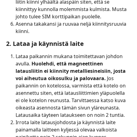
liitin kiinni ylhäältä alaspäin siten, että se 
kiinnittyy kunnolla molemmista kulmista. Musta 
johto tulee SIM korttipaikan puolelle.
Asenna takakansi ja ruuvaa neljä kiinnitysruuvia 
kiinni.
2. Lataa ja käynnistä laite
Lataa paikannin mukana toimitettavan johdon 
avulla. 
Huolehdi, että magneettinen 
latausliitin ei kiinnity metalliesineisiin, josta 
voi aiheutua oikosulku ja palovaara.
 Jos 
paikannin on kotelossa, varmista että kotelo on 
asennettu siten, että latausliittimien yläpuolella 
ei ole kotelon reunusta. Tarvittaessa katso kuva 
oikeasta asennosta tämän sivun yläreunasta. 
Latausaika täyteen lataukseen on noin 2 tuntia.
Irrota laite latausjohdosta ja käynnistä laite 
painamalla laitteen kyljessä olevaa valkoista 
painiketta noin 2 sekunnin ajan kunnes 