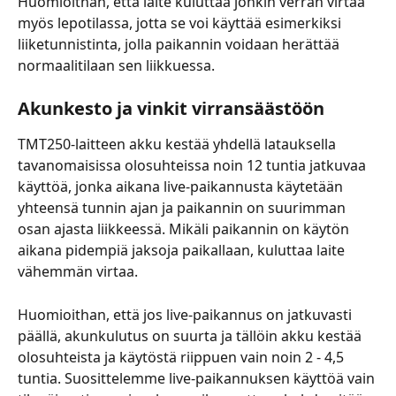
Huomioithan, että laite kuluttaa jonkin verran virtaa 
myös lepotilassa, jotta se voi käyttää esimerkiksi 
liiketunnistinta, jolla paikannin voidaan herättää 
normaalitilaan sen liikkuessa.
Akunkesto ja vinkit virransäästöön
TMT250-laitteen akku kestää yhdellä latauksella 
tavanomaisissa olosuhteissa noin 12 tuntia jatkuvaa 
käyttöä, jonka aikana live-paikannusta käytetään 
yhteensä tunnin ajan ja paikannin on suurimman 
osan ajasta liikkeessä. Mikäli paikannin on käytön 
aikana pidempiä jaksoja paikallaan, kuluttaa laite 
vähemmän virtaa.
Huomioithan, että jos live-paikannus on jatkuvasti 
päällä, akunkulutus on suurta ja tällöin akku kestää 
olosuhteista ja käytöstä riippuen vain noin 2 - 4,5 
tuntia. Suosittelemme live-paikannuksen käyttöä vain 