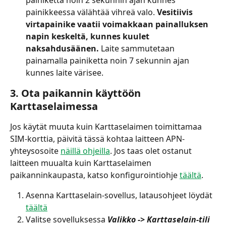
painikkeessa välähtää vihreä valo. 
Vesitiivis 
virtapainike vaatii voimakkaan painalluksen 
napin keskeltä, kunnes kuulet 
naksahdusäänen.
 Laite sammutetaan 
painamalla painiketta noin 7 sekunnin ajan 
kunnes laite värisee. 
3. Ota paikannin käyttöön 
Karttaselaimessa
Jos käytät muuta kuin Karttaselaimen toimittamaa 
SIM-korttia, päivitä tässä kohtaa laitteen APN-
yhteysosoite 
näillä ohjeilla
. Jos taas olet ostanut 
laitteen muualta kuin Karttaselaimen 
paikanninkaupasta, katso konfigurointiohje 
täältä
.
Asenna Karttaselain-sovellus, latausohjeet löydät 
täältä
Valitse sovelluksessa 
Valikko -> Karttaselain-tili