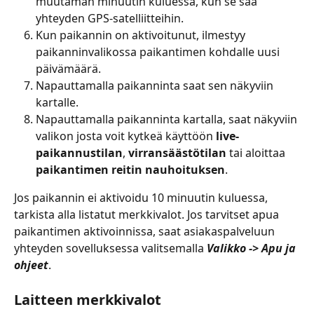
muutaman minuutin kuluessa, kun se saa 
yhteyden GPS-satelliitteihin.
Kun paikannin on aktivoitunut, ilmestyy 
paikanninvalikossa paikantimen kohdalle uusi 
päivämäärä.
Napauttamalla paikanninta saat sen näkyviin 
kartalle.
Napauttamalla paikanninta kartalla, saat näkyviin 
valikon josta voit kytkeä käyttöön 
live-
paikannustilan
, 
virransäästötilan
 tai aloittaa 
paikantimen reitin nauhoituksen
.
Jos paikannin ei aktivoidu 10 minuutin kuluessa, 
tarkista alla listatut merkkivalot. Jos tarvitset apua 
paikantimen aktivoinnissa, saat asiakaspalveluun 
yhteyden sovelluksessa valitsemalla 
Valikko -> Apu ja 
ohjeet
.
Laitteen merkkivalot