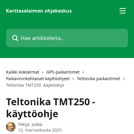
Siirry pääsisältöön
Karttaselaimen ohjekeskus
Hae artikkeleita...
Kaikki kokoelmat
GPS-paikantimet
Paikanninkohtaiset käyttöohjeet
Teltonika-paikantimet
Teltonika TMT250 -käyttöohje
Teltonika TMT250 -
käyttöohje
Tekijä:
Jukka
12. marraskuuta 2025