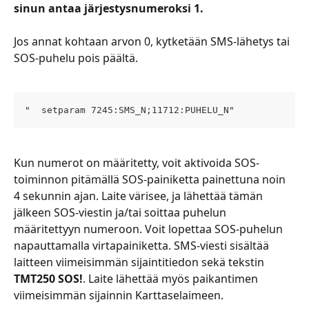
sinun antaa järjestysnumeroksi 1.
Jos annat kohtaan arvon 0, kytketään SMS-lähetys tai 
SOS-puhelu pois päältä.
"  setparam 7245:SMS_N;11712:PUHELU_N"
Kun numerot on määritetty, voit aktivoida SOS-
toiminnon pitämällä SOS-painiketta painettuna noin 
4 sekunnin ajan. Laite värisee, ja lähettää tämän 
jälkeen SOS-viestin ja/tai soittaa puhelun 
määritettyyn numeroon. Voit lopettaa SOS-puhelun 
napauttamalla virtapainiketta. SMS-viesti sisältää 
laitteen viimeisimmän sijaintitiedon sekä tekstin 
TMT250 SOS!
. Laite lähettää myös paikantimen 
viimeisimmän sijainnin Karttaselaimeen.