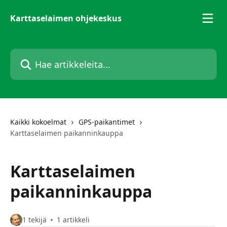
Siirry pääsisältöön
Karttaselaimen ohjekeskus
Hae artikkeleita...
Kaikki kokoelmat
GPS-paikantimet
Karttaselaimen paikanninkauppa
Karttaselaimen
paikanninkauppa
1 tekijä
1 artikkeli