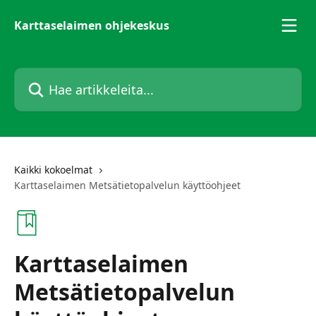
Siirry pääsisältöön
Karttaselaimen ohjekeskus
Hae artikkeleita...
Kaikki kokoelmat
Karttaselaimen Metsätietopalvelun käyttöohjeet
Karttaselaimen
Metsätietopalvelun