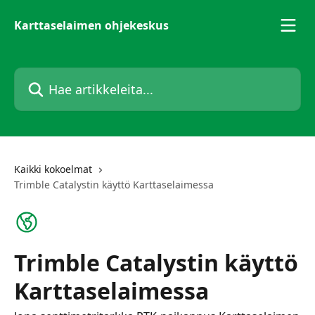
Siirry pääsisältöön
Karttaselaimen ohjekeskus
Hae artikkeleita...
Kaikki kokoelmat
Trimble Catalystin käyttö Karttaselaimessa
Trimble Catalystin käyttö
Karttaselaimessa