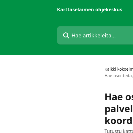
Siirry pääsisältöön
Karttaselaimen ohjekeskus
Hae artikkeleita...
Kaikki kokoel
Hae osoitteita,
Hae os
palvel
koord
Tutustu kat