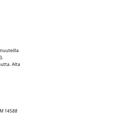
uuteilla 
. 
tta. Alta 
M 14588 