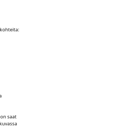
kohteita:
a 
kon saat 
(kuvassa 