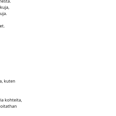
esta. 
kuja, 
uja.
t. 
a, kuten 
a kohteita, 
joitathan 