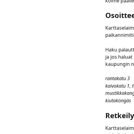
kolme päälle
Osoitte
Karttaselaim
paikannimit
Haku palautt
ja jos haluat
kaupungin n
rantakatu 3
kaivokatu 1, h
mustikkakan
kiutaköngäs
Retkeil
Karttaselaim