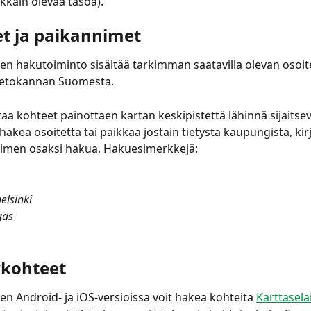
kkäin olevaa tasoa).
et ja paikannimet
en hakutoiminto sisältää tarkimman saatavilla olevan osoite
ietokannan Suomesta.
aa kohteet painottaen kartan keskipistettä lähinnä sijaitsevi
 hakea osoitetta tai paikkaa jostain tietystä kaupungista, kir
imen osaksi hakua. Hakuesimerkkejä:
elsinki
gas
ykohteet
en Android- ja iOS-versioissa voit hakea kohteita 
Karttasel