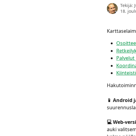
Tekijä:
18. jou
Karttaselaim
Osoittee
Retkeily
Palvelut 
Koordina
Kiinteist
Hakutoiminn
📱 Android j
suurennuslas
💻 Web-versi
auki valitse