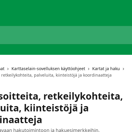
mat
Karttaselain-sovelluksen käyttöohjeet
Kartat ja haku
 retkeilykohteita, palveluita, kiinteistöjä ja koordinaatteja
oitteita, retkeilykohteita,
uita, kiinteistöjä ja
inaatteja
tavaan hakutoimintoon ja hakuesimerkkeihin.