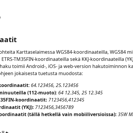
a
aatit
ohteita Karttaselaimessa WGS84-koordinaateilla, WGS84 min
 ETRS-TM35FIN-koordinaateilla sekä KKJ-koordinaateilla (YKJ)
haku toimii Android-, iOS- ja web-version hakutoiminnon kau
hjeen jokaisesta tuetusta muodosta:
oordinaatit
: 
64.123456, 25.123456
inuuteilla (112-muoto)
: 
64 12.345, 25 12.345
35FIN-koordinaatit:
7123456,412345
dinaatit (YKJ):
7123456,3456789
rdinaatit (tällä hetkellä vain mobiiliversioissa):
35W M