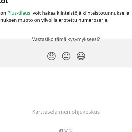
töt
 on 
Plus-tilaus
, voit hakea kiinteistöjä kiinteistötunnuksella. 
nnuksen muoto on viivoilla erotettu numerosarja.
Vastasiko tämä kysymykseesi?
😞
😐
😃
Karttaselaimen ohjekeskus