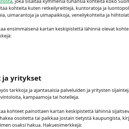
stosta
, joka sisältää kymmeniä tuhansia kohteita koko Suom
ltää kohteita kuten retkeilyreittejä, kuntoratoja ja luontopol
pia, uimarantoja ja uimapaikkoja, veneilykohteita ja hiihtolat
aa ensimmäisenä kartan keskipistettä lähinnä olevat kohtee
kejä:
 ja yritykset
ös tarkkoja ja ajantasaisia palveluiden ja yritysten sijaintej
avintoloita, kampaamoja tai hotelleja.
aa kohteet painottaen kartan keskipistettä lähinnä sijaitsevi
 hakea osoitetta tai paikkaa jostain tietystä kaupungista, kir
imen osaksi hakua. Hakuesimerkkejä: