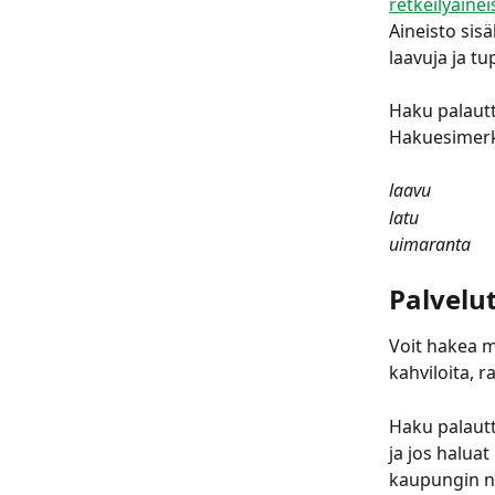
retkeilyainei
Aineisto sisä
laavuja ja tu
Haku palautt
Hakuesimerk
laavu
latu
uimaranta
Palvelut
Voit hakea my
kahviloita, r
Haku palautt
ja jos haluat
kaupungin n