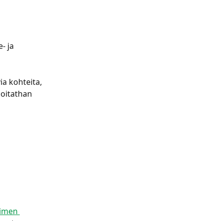
- ja 
a kohteita, 
joitathan 
aimen 