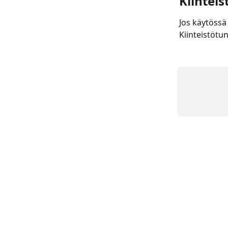
Kiinteis
Jos käytössä
Kiinteistötu