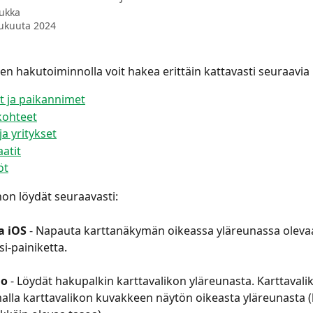
Jukka
lukuuta 2024
en hakutoiminnolla voit hakea erittäin kattavasti seuraavia 
t ja paikannimet
kohteet
ja yritykset
atit
öt
on löydät seuraavasti:
a iOS 
- Napauta karttanäkymän oikeassa yläreunassa oleva
i-painiketta.
o 
- Löydät hakupalkin karttavalikon yläreunasta. Karttavali
malla karttavalikon kuvakkeen näytön oikeasta yläreunasta 