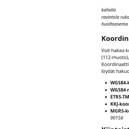
kahvila
ravintola ruk
huoltoasema
Koordin
Voit hakea k
(112-muoto),
Koordinaatti
löydät hakuo
WGS84-k
WGS84 m
ETRS-TM
KKJ-koor
MGRS-koo
90156