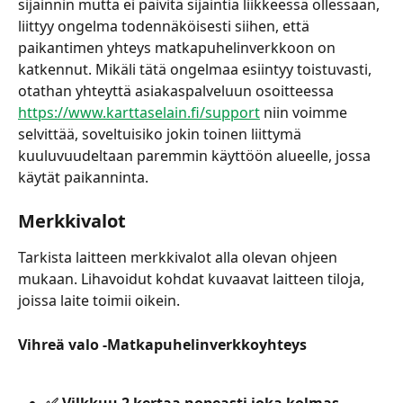
sijainnin mutta ei päivitä sijaintia liikkeessä ollessaan, 
liittyy ongelma todennäköisesti siihen, että 
paikantimen yhteys matkapuhelinverkkoon on 
katkennut. Mikäli tätä ongelmaa esiintyy toistuvasti, 
otathan yhteyttä asiakaspalveluun osoitteessa 
https://www.karttaselain.fi/support
 niin voimme 
selvittää, soveltuisiko jokin toinen liittymä 
kuuluvuudeltaan paremmin käyttöön alueelle, jossa 
käytät paikanninta.
Merkkivalot
Tarkista laitteen merkkivalot alla olevan ohjeen 
mukaan. Lihavoidut kohdat kuvaavat laitteen tiloja, 
joissa laite toimii oikein.
Vihreä valo -Matkapuhelinverkkoyhteys
✅ Vilkkuu 2 kertaa nopeasti joka kolmas 