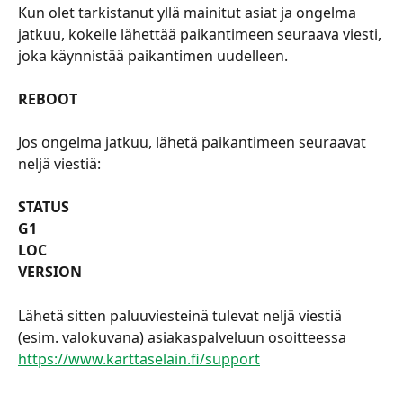
Kun olet tarkistanut yllä mainitut asiat ja ongelma 
jatkuu, kokeile lähettää paikantimeen seuraava viesti, 
joka käynnistää paikantimen uudelleen.
REBOOT
Jos ongelma jatkuu, lähetä paikantimeen seuraavat 
neljä viestiä:
STATUS
G1
LOC
VERSION
Lähetä sitten paluuviesteinä tulevat neljä viestiä 
(esim. valokuvana) asiakaspalveluun osoitteessa 
https://www.karttaselain.fi/support