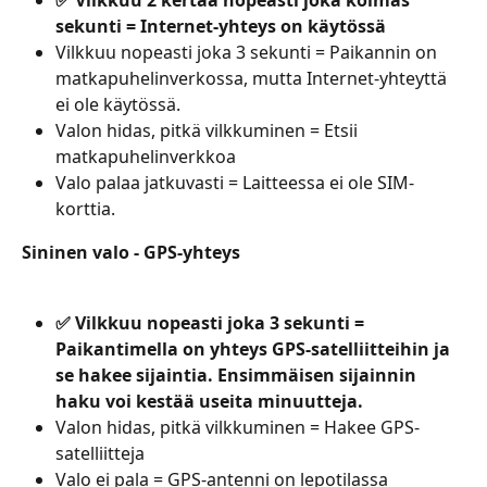
sekunti = Internet-yhteys on käytössä
Vilkkuu nopeasti joka 3 sekunti = Paikannin on 
matkapuhelinverkossa, mutta Internet-yhteyttä 
ei ole käytössä.
Valon hidas, pitkä vilkkuminen = Etsii 
matkapuhelinverkkoa
Valo palaa jatkuvasti = Laitteessa ei ole SIM-
korttia.
Sininen valo - GPS-yhteys
✅ Vilkkuu nopeasti joka 3 sekunti = 
Paikantimella on yhteys GPS-satelliitteihin ja 
se hakee sijaintia. Ensimmäisen sijainnin 
haku voi kestää useita minuutteja.
Valon hidas, pitkä vilkkuminen = Hakee GPS-
satelliitteja
Valo ei pala = GPS-antenni on lepotilassa