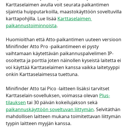
Karttaselaimen avulla voit seurata paikantimen 
sijaintia huipputarkoilla, maastokäyttöön soveltuvilla 
karttapohjilla. Lue lisää 
Karttaselaimen 
paikannustoiminnoista
.
Huomioithan että Atto-paikantimen uuteen versioon 
Minifinder Atto Pro -paikantimeen ei pysty 
vaihtamaan käytettävän paikannuspalvelimen IP-
osoitetta ja porttia joten näinollen kyseistä laitetta ei 
voi käyttää Karttaselaimen kanssa vaikka laitetyyppi 
onkin Karttaselaimessa tuettuna.
Minifinder Atto tai Pico -laitteen lisäksi tarvitset 
Karttaselain-sovelluksen, voimassa olevan 
Plus-
tilauksen
 tai 30 päivän kokeilujakson sekä 
paikannuskäyttöön soveltuvan liittymän
. Selvitäthän 
mahdollisen laitteen mukana toimitettavan liittymän 
tyypin laitteen myyjän kanssa.