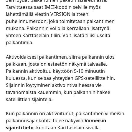
Sen löydät paikantimen paketin sisäreunasta. 
Tarvittaessa saat IMEI-koodin selville myös 
lähettämällä viestin VERSION laitteen 
puhelinnumeroon, joka toimitetaan paikantimen 
mukana. Paikannin voi olla kerrallaan lisättynä 
yhteen Karttaselain-tiliin. Voit lisätä tiliisi useita 
paikantimia.
Aktivoidaksesi paikantimen, siirrä paikannin ulos 
paikkaan, josta on esteetön näkymä taivaalle. 
Paikannin aktivoituu käyttöön 5-10 minuutin 
kuluessa, kun se saa yhteyden GPS-satelliitteihin. 
Sijainnin löytyminen aktivointivaiheessa vie 
tavanomaista kauemmin, kun paikannin hakee 
satelliittien sijainteja.
Kun paikannin on aktivoitunut, paikantimen viimeisin 
paikannusajankohta tulee näkyviin 
Viimeisin 
sijaintitieto
 -kenttään Karttaselain-sivulla 