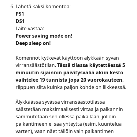
Lähetä kaksi komentoa:
PS1
DS1
Laite vastaa:
Power saving mode on!
Deep sleep on!
Komennot kytkevät käyttöön älykkään syvän 
virransäästötilan.
 Tässä tilassa käytettäessä 5 
minuutin sijainnin päivitysväliä akun kesto 
vaihtelee 19 tunnista jopa 20 vuorokauteen, 
riippuen siitä kuinka paljon kohde on liikkeessä.
Älykkäässä syvässä virransäästötilassa 
säästetään maksimaalisesti virtaa ja paikannin 
sammutetaan sen ollessa paikallaan, jolloin 
paikantimeen ei saa yhteyttä (esim. kuuntelua 
varten), vaan näet tällöin vain paikantimen 