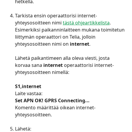
hetkellä.
​ 
Tarkista ensin operaattorisi internet-
yhteysosoitteen nimi 
tästä ohjeartikkelista
. 
Esimerkiksi paikanninlaitteen mukana toimitetun 
liittymän operaattori on Telia, jolloin 
yhteysosoitteen nimi on 
internet
.
Lähetä paikantimeen alla oleva viesti, josta 
korvaa sana 
internet
 operaattorisi internet-
yhteysosoitteen nimellä:
S1,internet
Laite vastaa:
Set APN OK! GPRS Connecting...
Komento määrittää oikean internet-
yhteysosoitteen.
​ 
Lähetä: