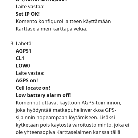
Laite vastaa:
Set IP OK!
Komento konfiguroi laitteen käyttämään 
Karttaselaimen karttapalvelua.
​ 
Lähetä:
AGPS1
CL1
LOW0
Laite vastaa:
AGPS on!
Cell locate on!
Low battery alarm off!
Komennot ottavat käyttöön AGPS-toiminnon, 
joka hyödyntää matkapuhelinverkkoa GPS-
sijainnin nopeampaan löytämiseen. Lisäksi 
kytketään pois käytöstä varoitustoiminto, joka ei 
ole yhteensopiva Karttaselaimen kanssa tällä 