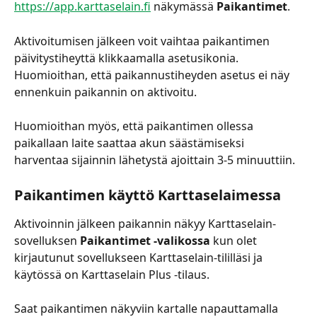
https://app.karttaselain.fi
 näkymässä 
Paikantimet
.
Aktivoitumisen jälkeen voit vaihtaa paikantimen 
päivitystiheyttä klikkaamalla asetusikonia. 
Huomioithan, että paikannustiheyden asetus ei näy 
ennenkuin paikannin on aktivoitu.
Huomioithan myös, että paikantimen ollessa 
paikallaan laite saattaa akun säästämiseksi 
harventaa sijainnin lähetystä ajoittain 3-5 minuuttiin.
Paikantimen käyttö Karttaselaimessa
Aktivoinnin jälkeen paikannin näkyy Karttaselain-
sovelluksen 
Paikantimet -valikossa 
kun olet 
kirjautunut sovellukseen Karttaselain-tililläsi ja 
käytössä on Karttaselain Plus -tilaus.
Saat paikantimen näkyviin kartalle napauttamalla 