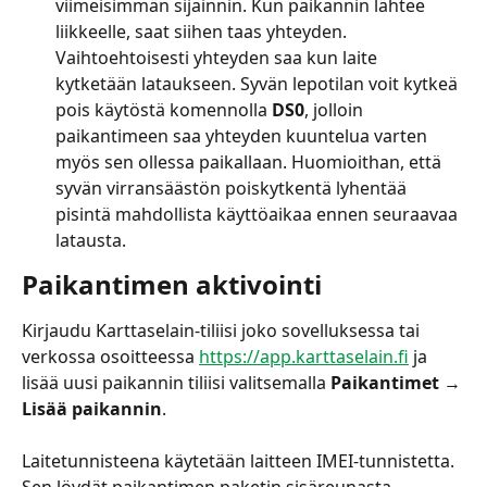
viimeisimmän sijainnin. Kun paikannin lähtee 
liikkeelle, saat siihen taas yhteyden. 
Vaihtoehtoisesti yhteyden saa kun laite 
kytketään lataukseen. Syvän lepotilan voit kytkeä 
pois käytöstä komennolla 
DS0
, jolloin 
paikantimeen saa yhteyden kuuntelua varten 
myös sen ollessa paikallaan. Huomioithan, että 
syvän virransäästön poiskytkentä lyhentää 
pisintä mahdollista käyttöaikaa ennen seuraavaa 
latausta.
Paikantimen aktivointi
Kirjaudu Karttaselain-tiliisi joko sovelluksessa tai 
verkossa osoitteessa 
https://app.karttaselain.fi
 ja 
lisää uusi paikannin tiliisi valitsemalla 
Paikantimet
 → 
Lisää paikannin
.
Laitetunnisteena käytetään laitteen IMEI-tunnistetta. 