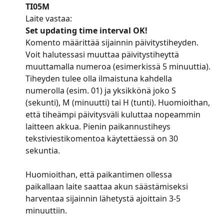
TI05M
Laite vastaa:
Set updating time interval OK!
Komento määrittää sijainnin päivitystiheyden. 
Voit halutessasi muuttaa päivitystiheyttä 
muuttamalla numeroa (esimerkissä 5 minuuttia). 
Tiheyden tulee olla ilmaistuna kahdella 
numerolla (esim. 01) ja yksikkönä joko S 
(sekunti), M (minuutti) tai H (tunti). Huomioithan, 
että tiheämpi päivitysväli kuluttaa nopeammin 
laitteen akkua. Pienin paikannustiheys 
tekstiviestikomentoa käytettäessä on 30 
sekuntia.
Huomioithan, että paikantimen ollessa 
paikallaan laite saattaa akun säästämiseksi 
harventaa sijainnin lähetystä ajoittain 3-5 
minuuttiin.
​ 