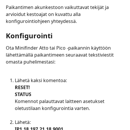
Paikantimen akunkestoon vaikuttavat tekijät ja 
arvioidut kestoajat on kuvattu alla 
konfigurointiohjeen yhteydessä.
Konfigurointi
Ota Minifinder Atto tai Pico -paikannin käyttöön 
lähettämällä paikantimeen seuraavat tekstiviestit 
omasta puhelimestasi:
Lähetä kaksi komentoa:
RESET!
STATUS
Komennot palauttavat laitteen asetukset 
oletustilaan konfigurointia varten.
​ 
Lähetä:
IP1,18.197.21.18,9001