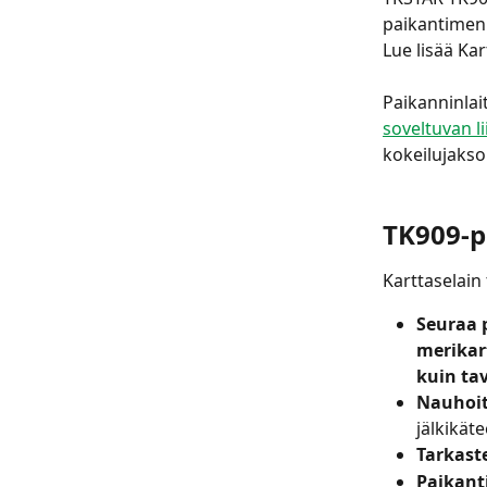
paikantimen s
Lue lisää Ka
Paikanninlait
soveltuvan l
kokeilujakso
TK909-p
Karttaselain
Seuraa 
merikart
kuin ta
Nauhoit
jälkikät
Tarkast
Paikant