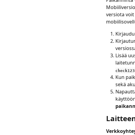
Mobiiliversio
versiota voit
mobiilisovel
Kirjaudu 
Kirjautu
versioss
Lisää uu
laitetun
check123
Kun paik
sekä aku
Napautta
käyttöö
paikann
Laittee
Verkkoyhte