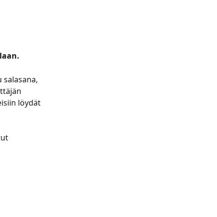
ilaan.
 salasana, 
ttäjän 
iin löydät 
ut 