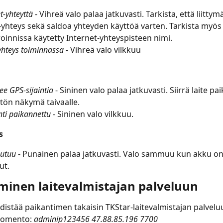
et-yhteyttä
 - Vihreä valo palaa jatkuvasti. Tarkista, että liitty
-yhteys sekä saldoa yhteyden käyttöä varten. Tarkista myös
oinnissa käytetty Internet-yhteyspisteen nimi.
yhteys toiminnassa
 - Vihreä valo vilkkuu
ee GPS-sijaintia
 - Sininen valo palaa jatkuvasti. Siirrä laite pa
tön näkymä taivaalle.
nti paikannettu
 - Sininen valo vilkkuu.
s
autuu
 - Punainen palaa jatkuvasti. Valo sammuu kun akku on
ut.
minen laitevalmistajan palveluun
hdistää paikantimen takaisin TKStar-laitevalmistajan palveluu
komento: 
adminip123456 47.88.85.196 7700