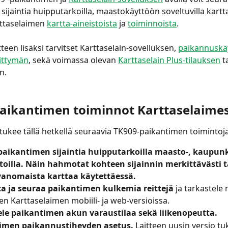
ijaintia huipputarkoilla, maastokäyttöön soveltuvilla kartta
rttaselaimen 
kartta-aineistoista
 ja 
toiminnoista
.
teen lisäksi tarvitset Karttaselain-sovelluksen, 
paikannuskä
iittymän
, sekä voimassa olevan 
Karttaselain Plus-tilauksen
 t
n.
aikantimen toiminnot Karttaselaime
 tukee tällä hetkellä seuraavia TK909-paikantimen toimintoja
paikantimen sijaintia huipputarkoilla maasto-, kaupunki
oilla.
Näin hahmotat kohteen sijainnin merkittävästi 
vanomaista karttaa käytettäessä.
a ja seuraa paikantimen kulkemia reittejä 
ja tarkastele n
een Karttaselaimen mobiili- ja web-versioissa.
ele paikantimen akun varaustilaa sekä liikenopeutta.
imen paikannustiheyden asetus.
 Laitteen uusin versio tu