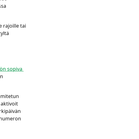
sa 
ajoille tai 
yltä 
ön sopiva 
n 
imitetun 
aktivoit 
rkipäivän 
innumeron 