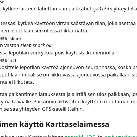
56
kytkee laitteen lähettämään paikkatietoja GPRS-yhteydellä
utessasi kytkeä käyttöön virtaa säästävän tilan, joka asettaa 
men lepotilaan sen ollessa liikkumatta:
456 shock
n vastaa 
sleep shock ok
ssa lepotilan voi kytkeä pois käytöstä komennolla:
456 off
sittele lepotilan käyttöä ajeneuvon seurannassa, koska pa
potilaan mikäli se on liikkuvassa ajoneuvossa paikallaan site
ta ei liikuteta.
ttaa paikantimen latauksesta ja siirtää sen ulos paikkaan, jo
ymä taivaalle. Paikannin aktivoituu käyttöön muutaman mi
n se saa yhteyden GPS-satelliitteihin.
imen käyttö Karttaselaimessa
voit seurata Karttaselaimen 
Android-
, 
iOS-
 tai 
web-versioss