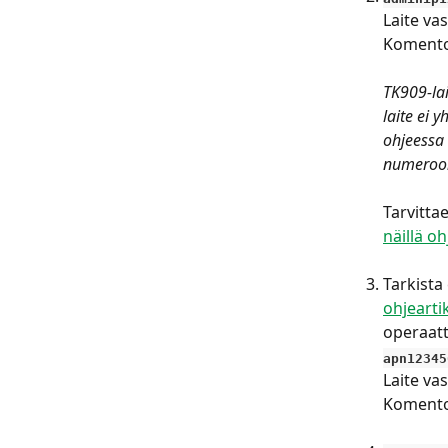
Laite vas
Komento 
TK909-lai
laite ei 
ohjeessa
numeroon
Tarvitta
näillä oh
​ 
Tarkista
ohjearti
operaatt
apn12345
Laite vas
Komento 
​ 