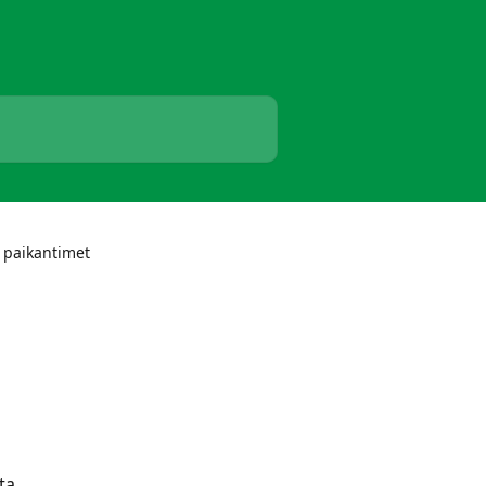
 paikantimet
ta 