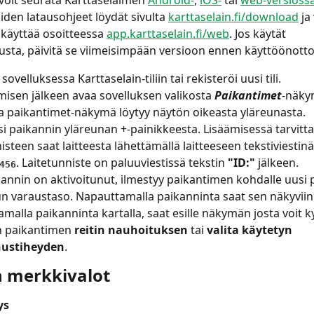
iden latausohjeet löydät sivulta 
karttaselain.fi/download
 ja
 käyttää osoitteessa 
app.karttaselain.fi/web
. Jos käytät 
lusta, päivitä se viimeisimpään versioon ennen käyttöönotto
sovelluksessa Karttaselain-tiliin tai rekisteröi uusi tili.
misen jälkeen avaa sovelluksen valikosta 
Paikantimet
-näky
a paikantimet-näkymä löytyy näytön oikeasta yläreunasta.
si paikannin yläreunan +-painikkeesta. Lisäämisessä tarvitt
nisteen saat laitteesta lähettämällä laitteeseen tekstiviest
. Laitetunniste on paluuviestissä tekstin 
"ID:"
 jälkeen.
456
annin on aktivoitunut, ilmestyy paikantimen kohdalle uusi
n varaustaso. Napauttamalla paikanninta saat sen näkyviin 
malla paikanninta kartalla, saat esille näkymän josta voit k
n paikantimen 
reitin nauhoituksen
 tai 
valita käytetyn 
ustiheyden
.
n merkkivalot 
ys