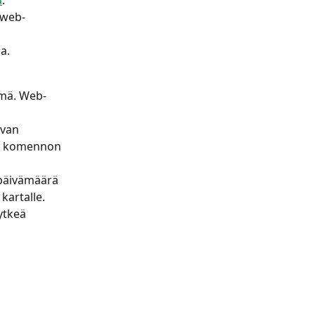
 web-
a.
mä. Web-
avan 
inä komennon 
 päivämäärä 
kartalle.
ytkeä 