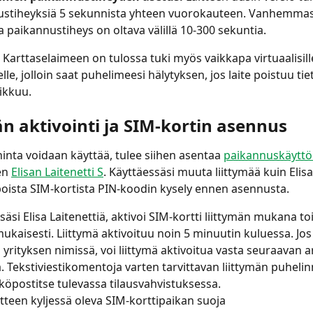
ustiheyksiä 5 sekunnista yhteen vuorokauteen. Vanhemmas
a paikannustiheys on oltava välillä 10-300 sekuntia.
rttaselaimeen on tulossa tuki myös vaikkapa virtuaalisille r
elle, jolloin saat puhelimeesi hälytyksen, jos laite poistuu tiet
iikkuu.
än aktivointi ja SIM-kortin asennus
ninta voidaan käyttää, tulee siihen asentaa 
paikannuskäyttö
en 
Elisan Laitenetti S
. Käyttäessäsi muuta liittymää kuin Elisa
 poista SIM-kortista PIN-koodin kysely ennen asennusta.
säsi Elisa Laitenettiä, aktivoi SIM-kortti liittymän mukana to
ukaisesti. Liittymä aktivoituu noin 5 minuutin kuluessa. Jos 
n yrityksen nimissä, voi liittymä aktivoitua vasta seuraavan a
. Tekstiviestikomentoja varten tarvittavan liittymän puhel
köpostitse tulevassa tilausvahvistuksessa.
aitteen kyljessä oleva SIM-korttipaikan suoja