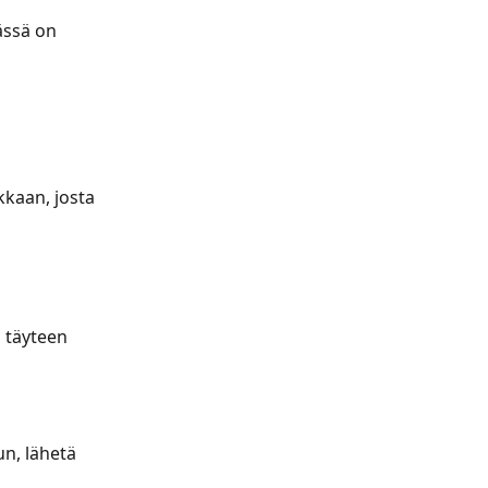
mässä on 
 
ikkaan, josta 
 täyteen 
n, lähetä 