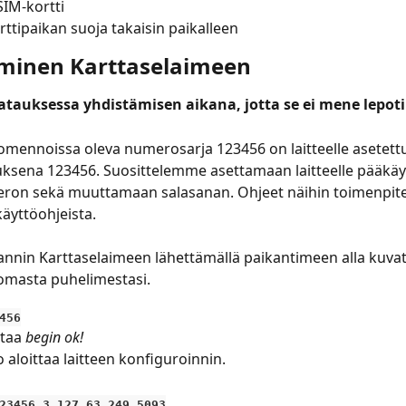
IM-kortti
rttipaikan suoja takaisin paikalleen
minen Karttaselaimeen
e latauksessa yhdistämisen aikana, jotta se ei mene lepot
komennoissa oleva numerosarja 123456 on laitteelle asetettu
uksena 123456. Suosittelemme asettamaan laitteelle pääkäy
on sekä muuttamaan salasanan. Ohjeet näihin toimenpiteis
äyttöohjeista. 
annin Karttaselaimeen lähettämällä paikantimeen alla kuvat
t omasta puhelimestasi.
456
taa 
begin ok!
aloittaa laitteen konfiguroinnin.
23456 3.127.63.249 5093