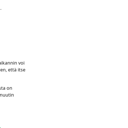
.
ikannin voi 
n, että itse 
sta on 
nuutin 
a
. 