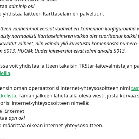
taa 
adminip ok!
yhdistää laitteen Karttaselaimen palveluun.
tteen vanhemmat versiot vaativat eri komennon konfigurointia va
yhdisty normaalisti Karttaselaimeen vaikka olet suorittanut kaikki 
 kuvatut vaiheet, niin vaihda yllä kuvatusta komennosta numero
 5013. HUOM: Uudet laiteversiot eivät toimi arvolla 5013.
essa voit yhdistää laitteen takaisin TKStar-laitevalmistajan p
jeilla
.
 ensin oman operaattorisi internet-yhteysosoitteen nimi 
täs
kkelista
. Tämän jälkeen lähetä alla oleva viesti, josta korvaa 
orisi internet-yhteysosoitteen nimellä:
6 internet
taa 
apn ok!
määrittää oikean internet-yhteysosoitteen.