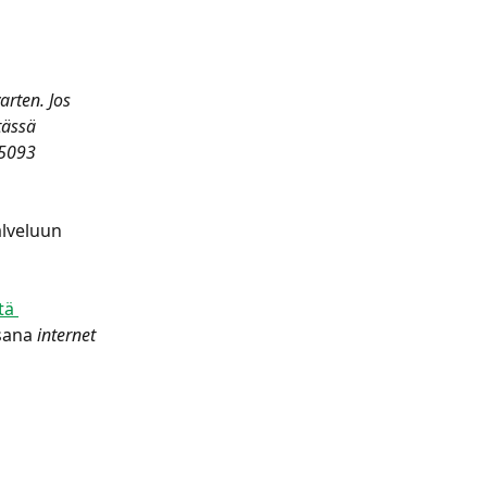
rten. Jos 
tässä 
 5093 
alveluun 
tä 
sana 
internet