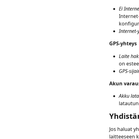
Ei Intern
Internet
konfigur
Internet-
GPS-yhteys
Laite hak
on estee
GPS-sijai
Akun varau
Akku lat
latautun
Yhdistä
Jos haluat y
laitteeseen 