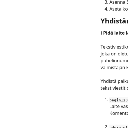
Asenna S
Aseta ko
Yhdistä
ℹ️ Pidä lait
Tekstiviesti
joka on olet
puhelinnumer
valmistajan k
Yhdistä paik
tekstiviesti
begin123
Laite vas
Komento 
​ 
adminip1