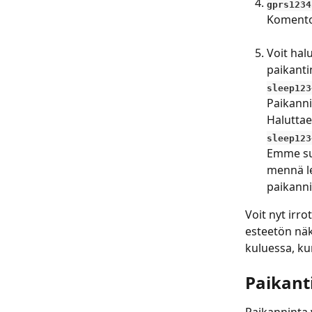
gprs1234
Komento 
​ 
Voit hal
paikanti
sleep123
Paikanni
Haluttae
sleep123
Emme suo
mennä le
paikannin
Voit nyt irro
esteetön näk
kuluessa, ku
Paikant
Paikanninta 