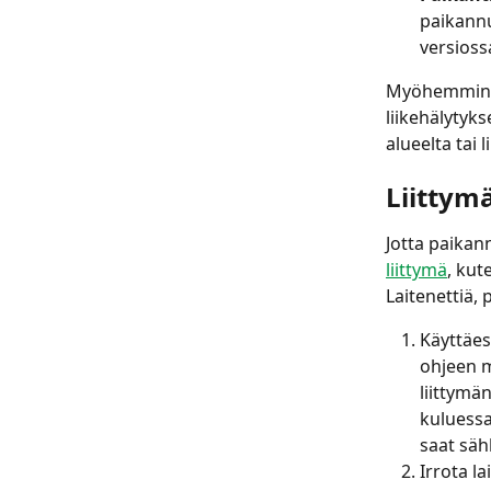
paikann
versioss
Myöhemmin Ka
liikehälytyks
alueelta tai l
Liittym
Jotta paikan
liittymä
, kut
Laitenettiä,
Käyttäes
ohjeen m
liittymä
kuluessa
saat säh
Irrota l