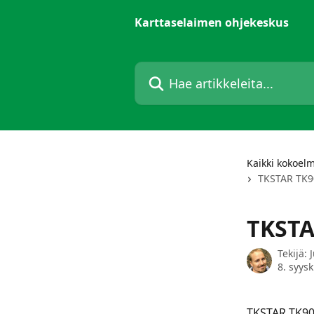
Siirry pääsisältöön
Karttaselaimen ohjekeskus
Hae artikkeleita...
Kaikki kokoel
TKSTAR TK9
TKSTA
Tekijä:
8. syys
TKSTAR TK909