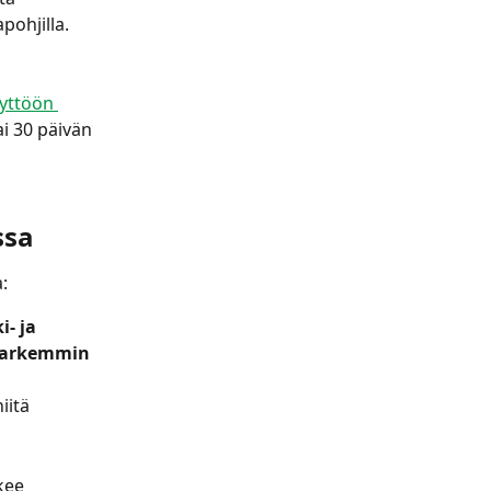
pohjilla. 
yttöön 
ai 30 päivän 
ssa
:
- ja 
tarkemmin 
iitä 
kee 