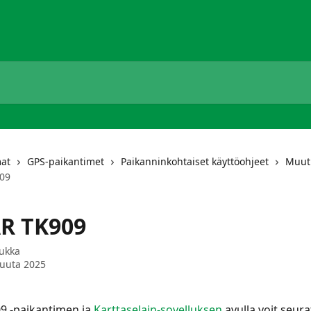
mat
GPS-paikantimet
Paikanninkohtaiset käyttöohjeet
Muut
09
R TK909
Jukka
kuuta 2025
 -paikantimen ja 
Karttaselain-sovelluksen
 avulla voit seura