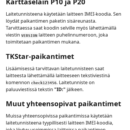
Karttaselain P10 ja P20
Laitetunnisteena käytetään laitteen IMEI-koodia. Sen 
löydät paikantimen paketin sisäreunasta. 
Tarvittaessa saat koodin selville myös lähettämällä 
viestin 
 laitteen puhelinnumeroon, joka 
VERSION
toimitetaan paikantimen mukana.
TKStar-paikantimet
Lisäämisessä tarvittavan laitetunnisteen saat 
laitteesta lähettämällä laitteeseen tekstiviestinä 
komennon 
. Laitetunniste on 
check123456
paluuviestissä tekstin 
"ID:"
 jälkeen.
Muut yhteensopivat paikantimet
Muissa yhteensopivissa paikantimissa käytetään 
laitetunnisteena tyypillisesti laitteen IMEI-koodia, 
joka löytyy useimmissa laitteissa paikantimen 