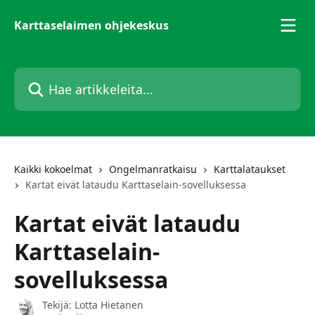
Siirry pääsisältöön
Karttaselaimen ohjekeskus
Hae artikkeleita...
Kaikki kokoelmat
Ongelmanratkaisu
Karttalataukset
Kartat eivät lataudu Karttaselain-sovelluksessa
Kartat eivät lataudu
Karttaselain-
sovelluksessa
Tekijä:
Lotta Hietanen