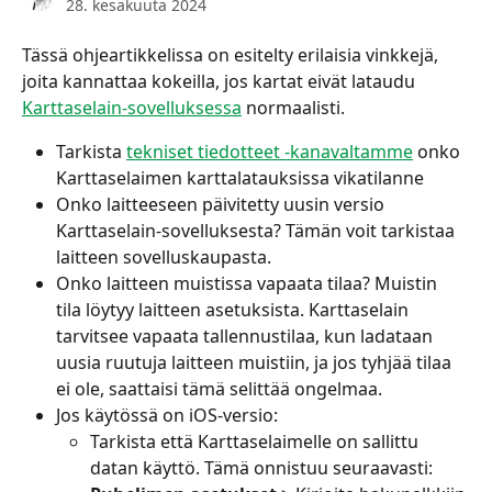
28. kesäkuuta 2024
Tässä ohjeartikkelissa on esitelty erilaisia vinkkejä, 
joita kannattaa kokeilla, jos kartat eivät lataudu 
Karttaselain-sovelluksessa
 normaalisti.
Tarkista 
tekniset tiedotteet -kanavaltamme
 onko 
Karttaselaimen karttalatauksissa vikatilanne
Onko laitteeseen päivitetty uusin versio 
Karttaselain-sovelluksesta? Tämän voit tarkistaa 
laitteen sovelluskaupasta.
Onko laitteen muistissa vapaata tilaa? Muistin 
tila löytyy laitteen asetuksista. Karttaselain 
tarvitsee vapaata tallennustilaa, kun ladataan 
uusia ruutuja laitteen muistiin, ja jos tyhjää tilaa 
ei ole, saattaisi tämä selittää ongelmaa. 
Jos käytössä on iOS-versio:
Tarkista että Karttaselaimelle on sallittu 
datan käyttö. Tämä onnistuu seuraavasti: 