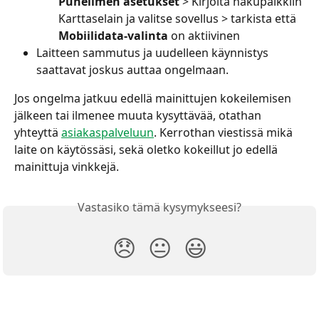
Puhelimen asetukset
 > Kirjoita hakupalkkiin 
Karttaselain ja valitse sovellus > tarkista että 
Mobiilidata-valinta
 on aktiivinen
Laitteen sammutus ja uudelleen käynnistys 
saattavat joskus auttaa ongelmaan.
Jos ongelma jatkuu edellä mainittujen kokeilemisen 
jälkeen tai ilmenee muuta kysyttävää, otathan 
yhteyttä 
asiakaspalveluun
. Kerrothan viestissä mikä 
laite on käytössäsi, sekä oletko kokeillut jo edellä 
mainittuja vinkkejä.
Vastasiko tämä kysymykseesi?
😞
😐
😃